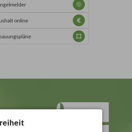
ngelmelder
shalt online
bauungspläne
reiheit