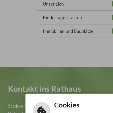
Unser Lich
Kindertagesstätten
Immobilien und Bauplätze
Kontakt ins Rathaus
Cookies
Stadtverwaltung Lich