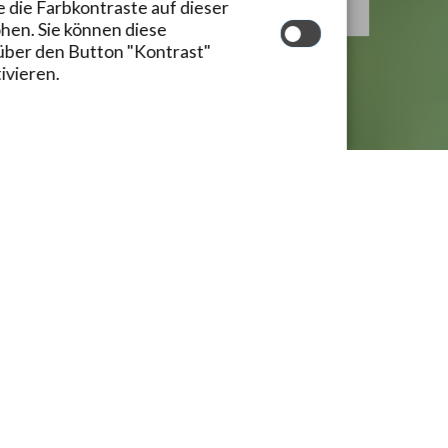
e die Farbkontraste auf dieser
12:00 Uhr
en. Sie können diese
16:00 Uhr
über den Button "Kontrast"
18:00 Uhr
ivieren.
13:00 Uhr
 Uhr
 Uhr