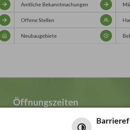
Amtliche Bekanntmachungen
Mä
Offene Stellen
Hau
Neubaugebiete
Be
Öffnungszeiten
Barrieref
Bürgerbüro