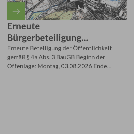
Erneute
Bürgerbeteiligung
Bebauungsplan Nr. 47
Erneute Beteiligung der Öffentlichkeit
gemäß § 4a Abs. 3 BauGB Beginn der
„Tulpenweg“ in der
Offenlage: Montag, 03.08.2026 Ende
Kernstadt
der Offenlage: Montag 24.08.2026
einschließlich