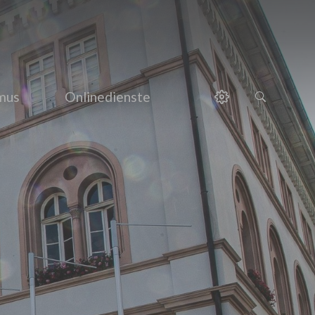
smus
Onlinedienste