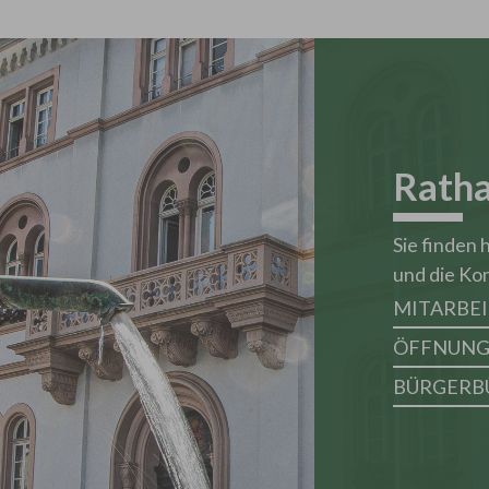
Rath
Sie finden
und die Ko
MITARBE
ÖFFNUNG
BÜRGERB