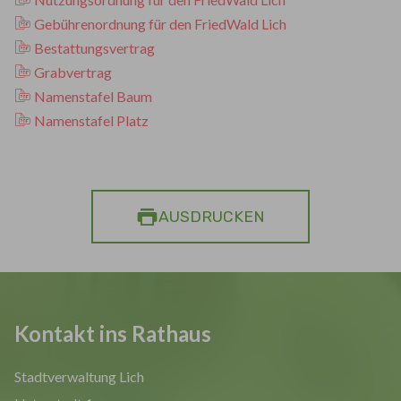
Gebührenordnung für den FriedWald Lich
Bestattungsvertrag
Grabvertrag
Namenstafel Baum
Namenstafel Platz
AUSDRUCKEN
Kontakt ins Rathaus
Stadtverwaltung Lich