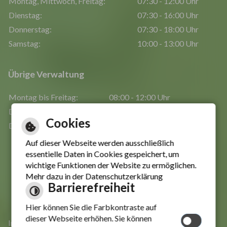
Montag, Mittwoch, Freitag:
07:30 - 12:00 Uhr
Dienstag:
07:30 - 16:00 Uhr
Donnerstag:
07:30 - 18:00 Uhr
Samstag:
10:00 - 13:00 Uhr
Übrige Verwaltung
Montag bis Freitag:
08:00 - 12:00 Uhr
Dienstag:
zus. 14:00 - 16:00 Uhr
Cookies
Donnerstag:
zus. 14:00 - 18:00 Uhr
Auf dieser Webseite werden ausschließlich
essentielle Daten in Cookies gespeichert, um
Inhaltsverzeichnis
wichtige Funktionen der Website zu ermöglichen.
Impressum
Mehr dazu in der Datenschutzerklärung
Barrierefreiheit
Datenschutzerklärung
Erklärung zur Barrierefreiheit
Hier können Sie die Farbkontraste auf
dieser Webseite erhöhen. Sie können
Informationen in leichter Sprache