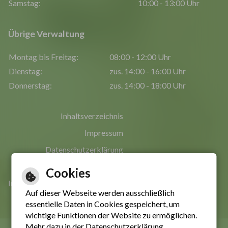
Samstag:
10:00 - 13:00 Uhr
Übrige Verwaltung
Montag bis Freitag:
08:00 - 12:00 Uhr
Dienstag:
zus. 14:00 - 16:00 Uhr
Donnerstag:
zus. 14:00 - 18:00 Uhr
Inhaltsverzeichnis
Impressum
Datenschutzerklärung
Erklärung zur Barrierefreiheit
Cookies
Informationen in leichter Sprache
Auf dieser Webseite werden ausschließlich
essentielle Daten in Cookies gespeichert, um
wichtige Funktionen der Website zu ermöglichen.
Mehr dazu in der Datenschutzerklärung