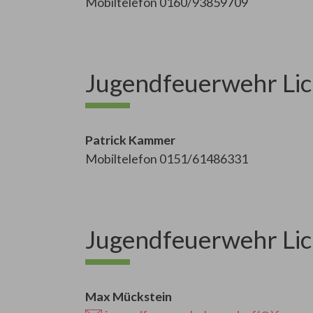
Mobiltelefon 0160/93859709
Jugendfeuerwehr Li
Patrick Kammer
Mobiltelefon 0151/61486331
Jugendfeuerwehr Lic
Max Mückstein