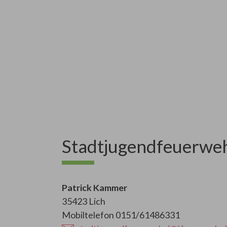
Stadtjugendfeuerwe
Patrick Kammer
35423 Lich
Mobiltelefon 0151/61486331