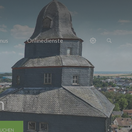
smus
Onlinedienste
h