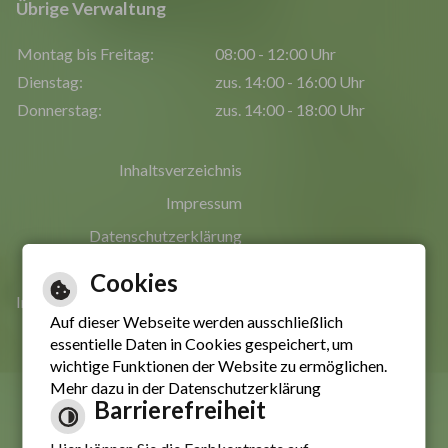
Übrige Verwaltung
Montag bis Freitag:
08:00 - 12:00 Uhr
Dienstag:
zus. 14:00 - 16:00 Uhr
Donnerstag:
zus. 14:00 - 18:00 Uhr
Inhaltsverzeichnis
Impressum
Datenschutzerklärung
Erklärung zur Barrierefreiheit
Cookies
Informationen in leichter Sprache
Auf dieser Webseite werden ausschließlich
essentielle Daten in Cookies gespeichert, um
wichtige Funktionen der Website zu ermöglichen.
Mehr dazu in der Datenschutzerklärung
Barrierefreiheit