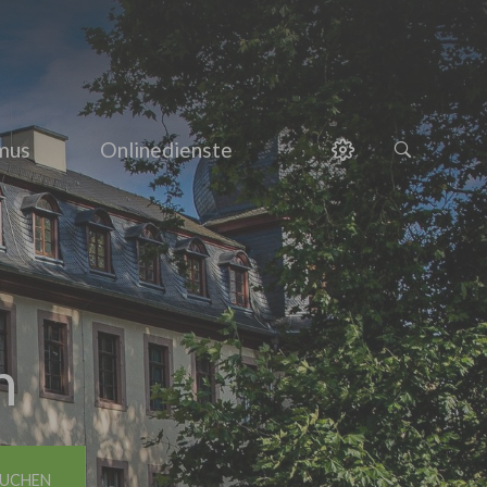
smus
Onlinedienste
h