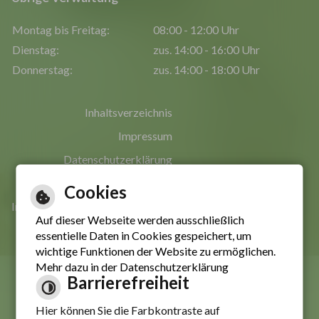
Montag bis Freitag:
08:00 - 12:00 Uhr
Dienstag:
zus. 14:00 - 16:00 Uhr
Donnerstag:
zus. 14:00 - 18:00 Uhr
Inhaltsverzeichnis
Impressum
Datenschutzerklärung
Erklärung zur Barrierefreiheit
Cookies
Informationen in leichter Sprache
Auf dieser Webseite werden ausschließlich
essentielle Daten in Cookies gespeichert, um
wichtige Funktionen der Website zu ermöglichen.
Mehr dazu in der Datenschutzerklärung
Barrierefreiheit
Hier können Sie die Farbkontraste auf