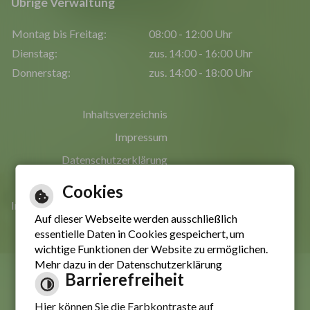
Übrige Verwaltung
Montag bis Freitag:
08:00 - 12:00 Uhr
Dienstag:
zus. 14:00 - 16:00 Uhr
Donnerstag:
zus. 14:00 - 18:00 Uhr
Inhaltsverzeichnis
Impressum
Datenschutzerklärung
Erklärung zur Barrierefreiheit
Cookies
Informationen in leichter Sprache
Auf dieser Webseite werden ausschließlich
essentielle Daten in Cookies gespeichert, um
wichtige Funktionen der Website zu ermöglichen.
Mehr dazu in der Datenschutzerklärung
Barrierefreiheit
Hier können Sie die Farbkontraste auf