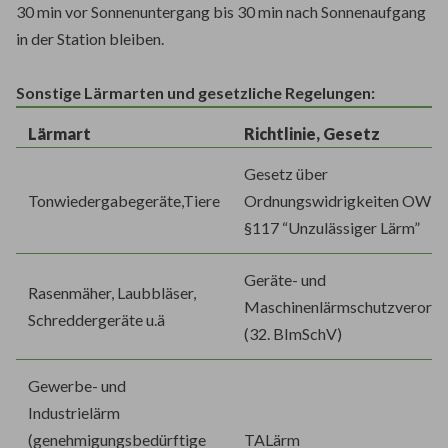
30 min vor Sonnenuntergang bis 30 min nach Sonnenaufgang
in der Station bleiben.
Sonstige Lärmarten und gesetzliche Regelungen:
Lärmart
Richtlinie, Gesetz
Gesetz über
Tonwiedergabegeräte,Tiere
Ordnungswidrigkeiten OWiG
§117 “Unzulässiger Lärm”
Geräte- und
Rasenmäher, Laubbläser,
Maschinenlärmschutzverord
Schreddergeräte u.ä
(32. BImSchV)
Gewerbe- und
Industrielärm
(genehmigungsbedürftige
TALärm