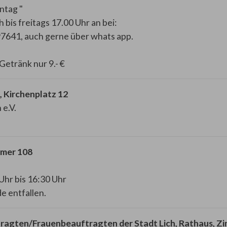
ntag "
bis freitags 17.00 Uhr an bei:
7641, auch gerne über whats app.
Getränk nur 9.- €
, Kirchenplatz 12
 e.V.
mmer 108
Uhr bis 16:30 Uhr
e entfallen.
ragten/Frauenbeauftragten der Stadt Lich, Rathaus, Z