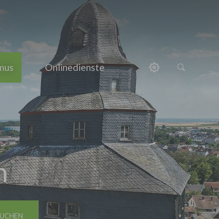
smus
Onlinedienste
h