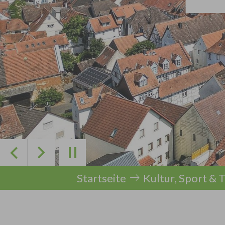
Zurück
Weiter
Sie sind hier:
Startseite
Kultur, Sport & 