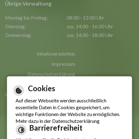
Übrige Verwaltung
Montag bis Freitag:
08:00 - 12:00 Uhr
Dienstag:
zus. 14:00 - 16:00 Uhr
Donnerstag:
zus. 14:00 - 18:00 Uhr
Inhaltsverzeichnis
Impressum
Datenschutzerklärung
Erklärung zur Barrierefreiheit
Cookies
Informationen in leichter Sprache
Auf dieser Webseite werden ausschließlich
essentielle Daten in Cookies gespeichert, um
wichtige Funktionen der Website zu ermöglichen.
Mehr dazu in der Datenschutzerklärung
Barrierefreiheit