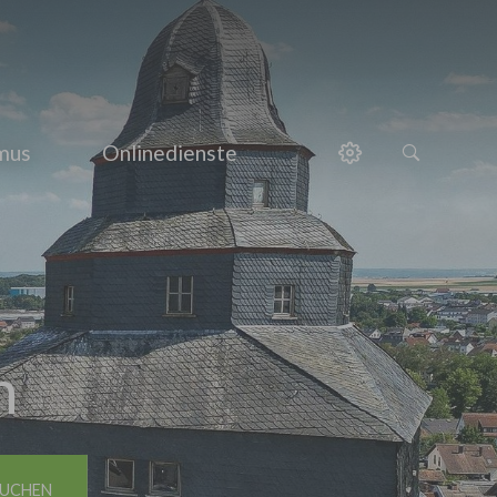
smus
Onlinedienste
h