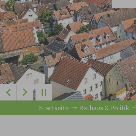
Zurück
Weiter
Sie sind hier:
Startseite
Rathaus & Politik