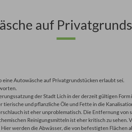
sche auf Privatgrund
ob eine Autowäsche auf Privatgrundstücken erlaubt sei.
tworten.
ungssatzung der Stadt Lich in der derzeit gültigen Form 
r tierische und pflanzliche Öle und Fette in die Kanalisat
schlauch ist eher unproblematisch. Die Entfernung von 
emischen Reinigungsmitteln ist eher kritisch zu sehen. Vo
Hier werden die Abwässer, die von befestigten Flächen a