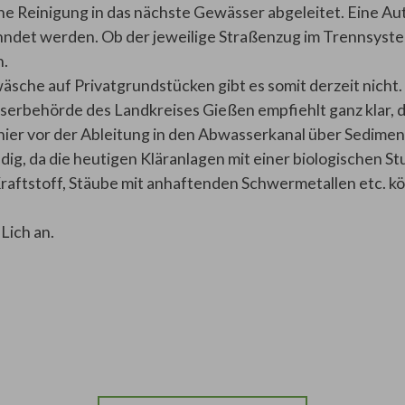
ne Reinigung in das nächste Gewässer abgeleitet. Eine Au
ndet werden. Ob der jeweilige Straßenzug im Trennsystem
n.
sche auf Privatgrundstücken gibt es somit derzeit nicht.
serbehörde des Landkreises Gießen empfiehlt ganz klar,
hier vor der Ableitung in den Abwasserkanal über Sedimen
ig, da die heutigen Kläranlagen mit einer biologischen Stuf
raftstoff, Stäube mit anhaftenden Schwermetallen etc. kö
Lich an.