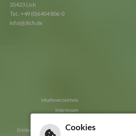
35423 Lich
Tel.: +49 (0)6404 806-0
info(@)lich.de
Inhaltsverzeichnis
Impressum
Datenschutzerklärung
Cookies
Erklärung zur Barrierefreiheit