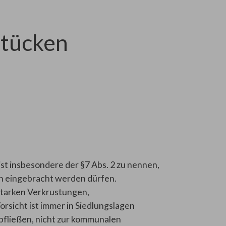
stücken
ist insbesondere der §7 Abs. 2 zu nennen,
ion eingebracht werden dürfen.
starken Verkrustungen,
rsicht ist immer in Siedlungslagen
bfließen, nicht zur kommunalen