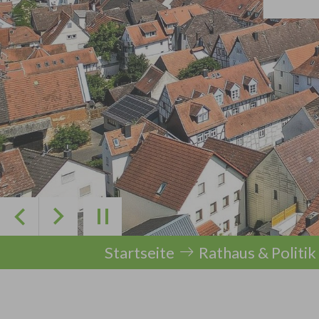
Zurück
Weiter
Sie sind hier:
Startseite
Rathaus & Politik