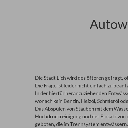
Autowä
Die Stadt Lich wird des öfteren gefragt, 
Die Frage ist leider nicht einfach zu bean
In der hierfür heranzuziehenden Entwässer
wonach kein Benzin, Heizöl, Schmieröl ode
Das Abspülen von Stäuben mit dem Wasser
Hochdruckreinigung und der Einsatz von ch
geboten, die im Trennsystem entwässern. 