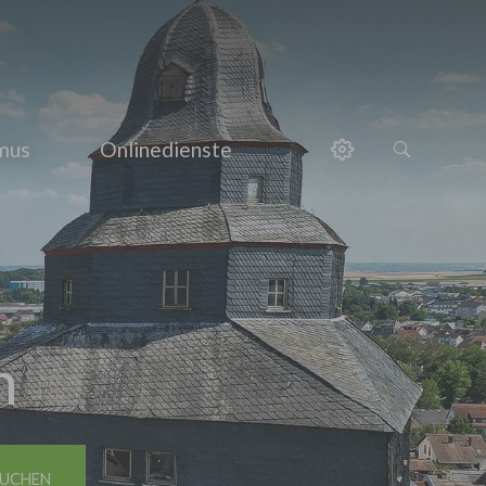
smus
Onlinedienste
h