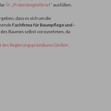
lar
„Probenbegleitbrief“
ausfüllen.
rgeben, dass es sich um die
chende
Fachfirma für Baumpflege und –
g des Baumes selbst vorzunehmen, da
t des Regierungspräsidiums Gießen.