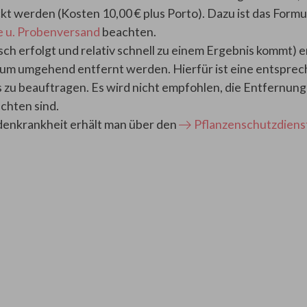
kt werden (Kosten 10,00 € plus Porto). Dazu ist das Formu
 u. Probenversand
beachten.
sch erfolgt und relativ schnell zu einem Ergebnis kommt) e
Baum umgehend entfernt werden. Hierfür ist eine entspre
zu beauftragen. Es wird nicht empfohlen, die Entfernun
achten sind.
denkrankheit erhält man über den
Pflanzenschutzdiens