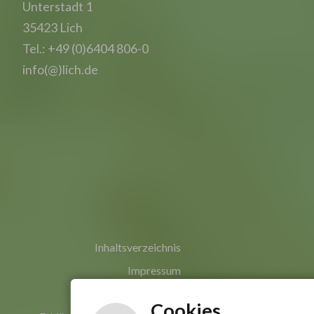
Unterstadt 1
35423 Lich
Tel.: +49 (0)6404 806-0
info(@)lich.de
Inhaltsverzeichnis
Impressum
Datenschutzerklärung
Cookies