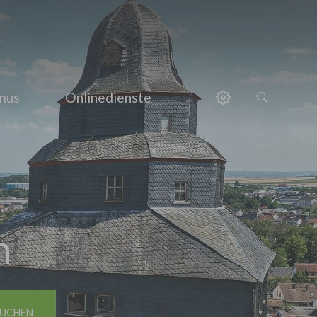
smus
Onlinedienste
h